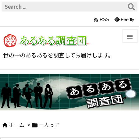

RSS
Feedly


世の中のあるあるを調査してお届けします。
メニュ

サイド

前へ

次へ
ホーム
>
一人っ子



検索