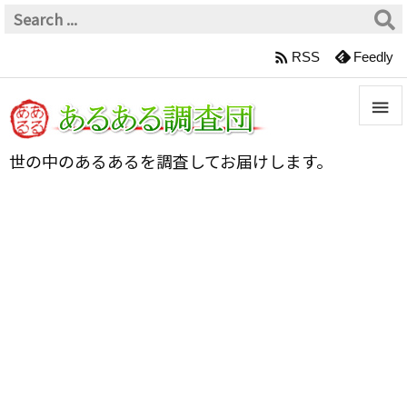

RSS
Feedly


世の中のあるあるを調査してお届けします。
メニュ

サイド

前へ

次へ

検索