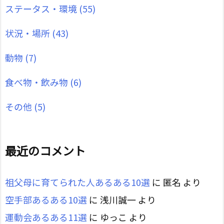
ステータス・環境
(55)
状況・場所
(43)
動物
(7)
食べ物・飲み物
(6)
その他
(5)
最近のコメント
祖父母に育てられた人あるある10選
に
匿名
より
空手部あるある10選
に
浅川誠一
より
運動会あるある11選
に
ゆっこ
より