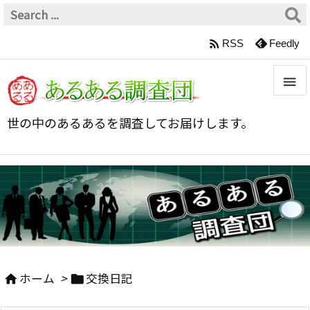

RSS
Feedly


世の中のあるあるを調査してお届けします。
メニュ

サイド

前へ

次へ
ホーム
>
交換日記



検索