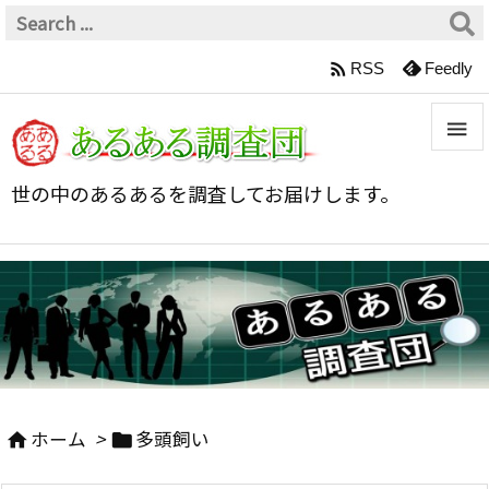

RSS
Feedly


世の中のあるあるを調査してお届けします。
メニュ

サイド

前へ

次へ
ホーム
>
多頭飼い



検索