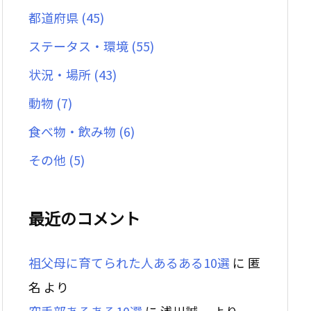
都道府県
(45)
ステータス・環境
(55)
状況・場所
(43)
動物
(7)
食べ物・飲み物
(6)
その他
(5)
最近のコメント
祖父母に育てられた人あるある10選
に
匿
名
より
空手部あるある10選
に
浅川誠一
より