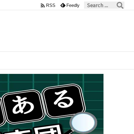

RSS
Feedly