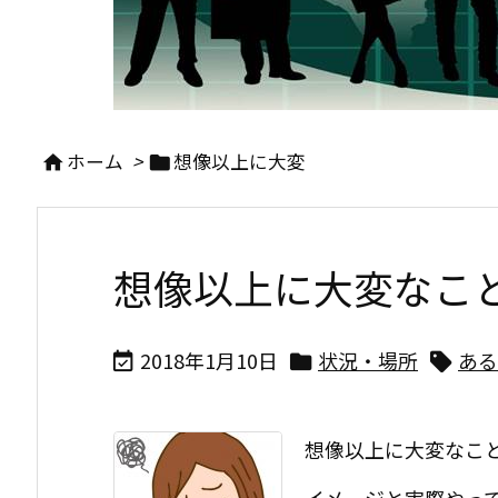
ホーム
>
想像以上に大変


想像以上に大変なこと
2018年1月10日
状況・場所
ある



想像以上に大変なこ