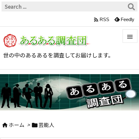

RSS
Feedly


世の中のあるあるを調査してお届けします。
メニュ

サイド

前へ

次へ
ホーム
>
芸能人



検索