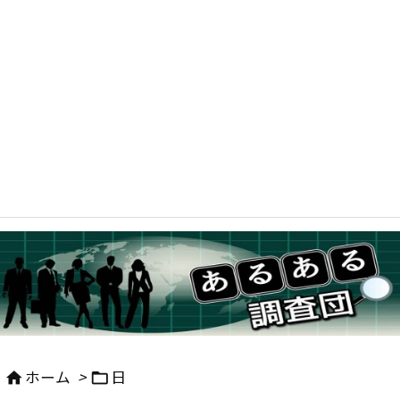
ホーム
>
日

