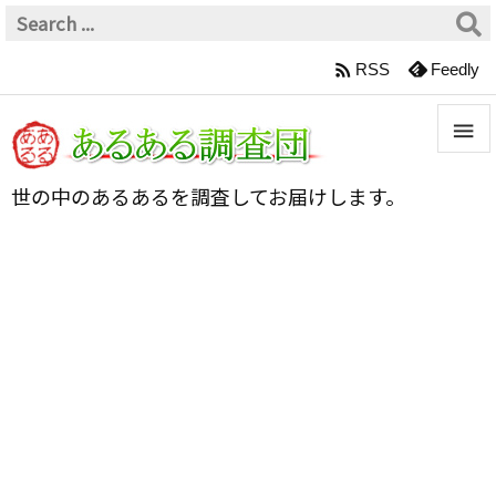

RSS
Feedly


世の中のあるあるを調査してお届けします。
メニュ

サイド

前へ

次へ

検索