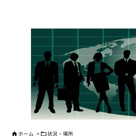
ホーム
>
状況・場所

