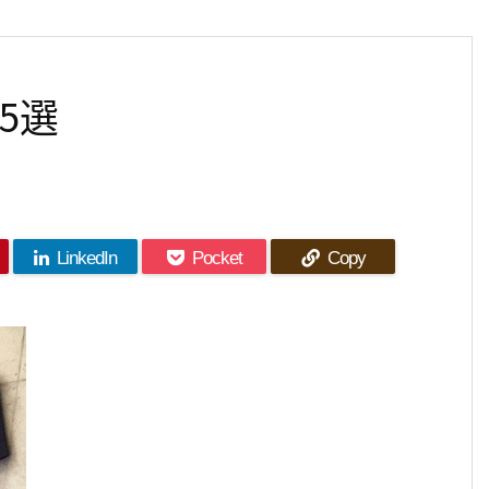
5選
LinkedIn
Pocket
Copy