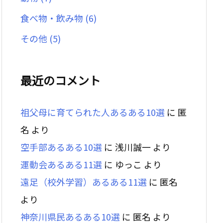
食べ物・飲み物
(6)
その他
(5)
最近のコメント
祖父母に育てられた人あるある10選
に
匿
名
より
空手部あるある10選
に
浅川誠一
より
運動会あるある11選
に
ゆっこ
より
遠足（校外学習）あるある11選
に
匿名
より
神奈川県民あるある10選
に
匿名
より