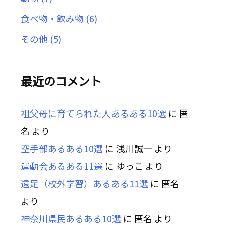
食べ物・飲み物
(6)
その他
(5)
最近のコメント
祖父母に育てられた人あるある10選
に
匿
名
より
空手部あるある10選
に
浅川誠一
より
運動会あるある11選
に
ゆっこ
より
遠足（校外学習）あるある11選
に
匿名
より
神奈川県民あるある10選
に
匿名
より