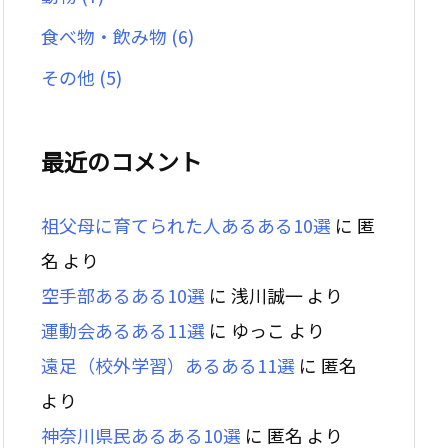
食べ物・飲み物
(6)
その他
(5)
最近のコメント
祖父母に育てられた人あるある10選
に
匿
名
より
空手部あるある10選
に
浅川誠一
より
運動会あるある11選
に
ゆっこ
より
遠足（校外学習）あるある11選
に
匿名
より
神奈川県民あるある10選
に
匿名
より