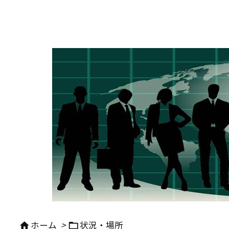
ホーム
>
状況・場所

