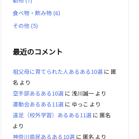
動物
(7)
食べ物・飲み物
(6)
その他
(5)
最近のコメント
祖父母に育てられた人あるある10選
に
匿
名
より
空手部あるある10選
に
浅川誠一
より
運動会あるある11選
に
ゆっこ
より
遠足（校外学習）あるある11選
に
匿名
より
神奈川県民あるある10選
に
匿名
より