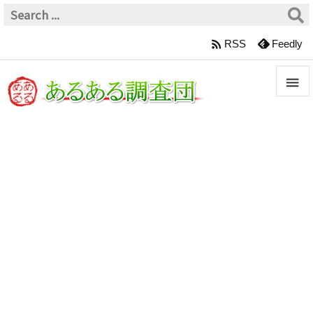

RSS
Feedly


メニュ

サイド

前へ

次へ

検索