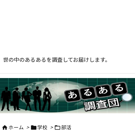
世の中のあるあるを調査してお届けします。
ホーム
>
学校
>
部活


