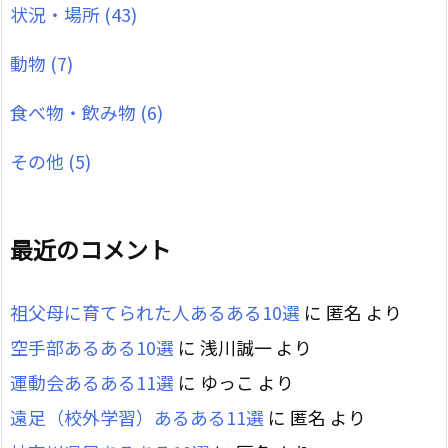
状況・場所
(43)
動物
(7)
食べ物・飲み物
(6)
その他
(5)
最近のコメント
祖父母に育てられた人あるある10選
に
匿名
より
空手部あるある10選
に
浅川誠一
より
運動会あるある11選
に
ゆっこ
より
遠足（校外学習）あるある11選
に
匿名
より