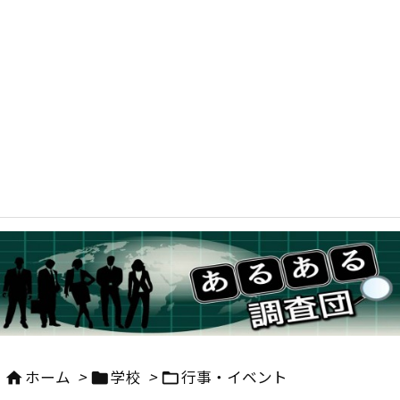
ホーム
>
学校
>
行事・イベント


