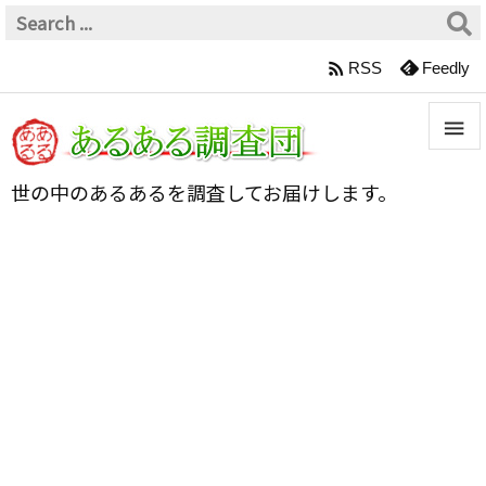

RSS
Feedly


世の中のあるあるを調査してお届けします。
メニュ

サイド

前へ

次へ

検索