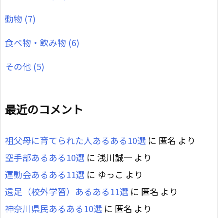
動物
(7)
食べ物・飲み物
(6)
その他
(5)
最近のコメント
祖父母に育てられた人あるある10選
に
匿名
より
空手部あるある10選
に
浅川誠一
より
運動会あるある11選
に
ゆっこ
より
遠足（校外学習）あるある11選
に
匿名
より
神奈川県民あるある10選
に
匿名
より