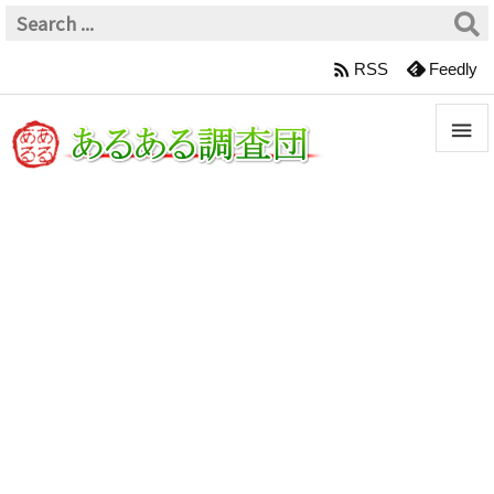

RSS
Feedly


メニュ

サイド

前へ

次へ

検索