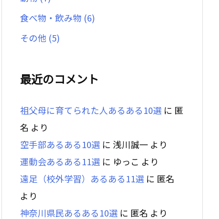
食べ物・飲み物
(6)
その他
(5)
最近のコメント
祖父母に育てられた人あるある10選
に
匿
名
より
空手部あるある10選
に
浅川誠一
より
運動会あるある11選
に
ゆっこ
より
遠足（校外学習）あるある11選
に
匿名
より
神奈川県民あるある10選
に
匿名
より