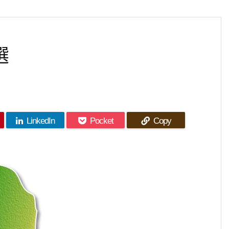
選
LinkedIn
Pocket
Copy