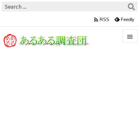

RSS
Feedly


メニュ

サイド

前へ

次へ

検索