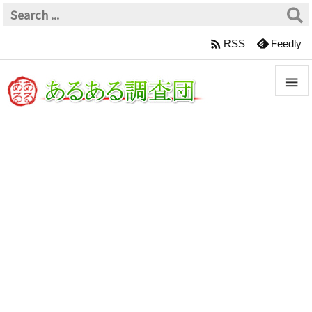

RSS
Feedly


メニュ

サイド

前へ

次へ

検索