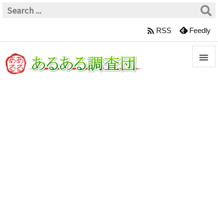

RSS
Feedly


メニュ

サイド

前へ

次へ

検索