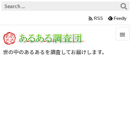

RSS
Feedly


世の中のあるあるを調査してお届けします。
メニュ

サイド

前へ

次へ

検索