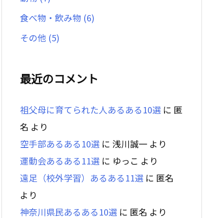
食べ物・飲み物
(6)
その他
(5)
最近のコメント
祖父母に育てられた人あるある10選
に
匿
名
より
空手部あるある10選
に
浅川誠一
より
運動会あるある11選
に
ゆっこ
より
遠足（校外学習）あるある11選
に
匿名
より
神奈川県民あるある10選
に
匿名
より