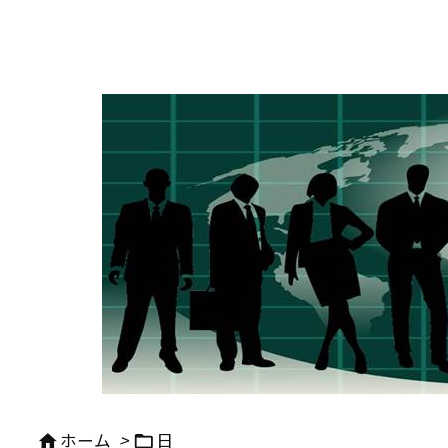
ホーム
>
日

