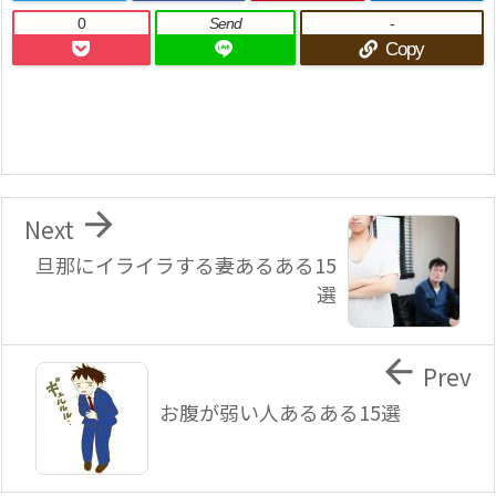
0
Send
-
Copy

Next
旦那にイライラする妻あるある15
選

Prev
お腹が弱い人あるある15選