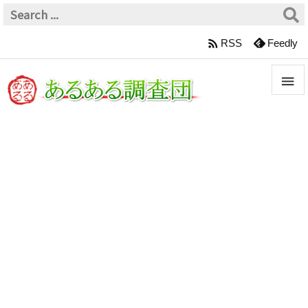

RSS
Feedly


メニュ

サイド

前へ

次へ

検索